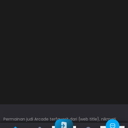
Permainan judi Arcade terfavorit dari {web title}, nikmati
keseruan dan menangkan permainannya, tersedia dari