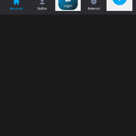
provider SBO, CQ9 dan lainnya
Login
Beranda
Daftar
Referral
Live Chat
Selengkapnya
Permainan
Togel
Slot
Casino
Games
Sports
Promo
Bantuan & Panduan
Tentang Kami
Syarat dan Ketentuan
Kebijakan Privasi
Pusat Bantuan
Hubungi Kami
F.A.Q
Referral
Blog