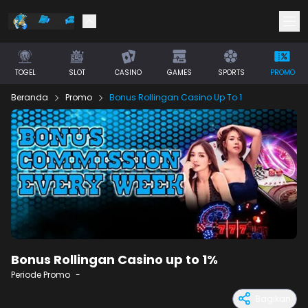
TOGEL
SLOT
CASINO
GAMES
SPORTS
PROMO
Beranda
Promo
Bonus Rollingan Casino Up To 1
Bonus Rollingan Casino up to 1%
Periode Promo
-
Bagikan