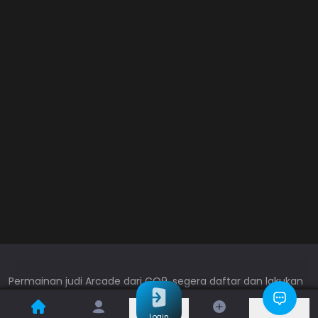
Permainan judi Arcade dari CQ9, segera daftar dan lakukan
deposit untuk mendapatkan bonus menarik dari permainan
arcade
Login