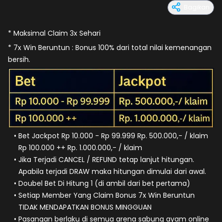
Bagikan
* Maksimal Claim 3x Sehari
* 7x Win Beruntun : Bonus 100% dari total nilai kemenangan
bersih.
Bet Jackpot Rp 10.000 - Rp 99.999 Rp. 500.000,- / klaim
Rp 100.000 ++ Rp. 1.000.000,- / klaim
Jika Terjadi
CANCEL / REFUND
tetap lanjut hitungan.
Apabila terjadi
DRAW
maka hitungan dimulai dari awal.
Doubel Bet Di Hitung 1 (di ambil dari bet pertama)
Setiap Member Yang Claim Bonus 7x Win Beruntun
TIDAK
MENDAPATKAN BONUS MINGGUAN
Pasangan berlaku di semua arena sabung ayam online