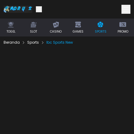
TOGEL
SLOT
CASINO
GAMES
SPORTS
PROMO
Beranda
Sports
Ibc Sports New